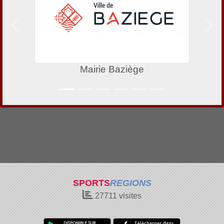
Précedent
Suiv
Mairie Baziège
SPORTS
REGIONS
27711
visites