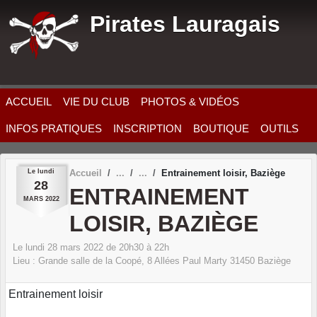
Panneau de gestion des cookies
Pirates Lauragais
ACCUEIL
VIE DU CLUB
PHOTOS & VIDÉOS
INFOS PRATIQUES
INSCRIPTION
BOUTIQUE
OUTILS
Le
lundi
Accueil
Entrainement loisir, Baziège
28
ENTRAINEMENT
MARS
2022
LOISIR, BAZIÈGE
Le
lundi
28
mars
2022
de 20h30 à 22h
Lieu :
Grande salle de la Coopé, 8 Allées Paul Marty
31450
Baziège
Entrainement loisir