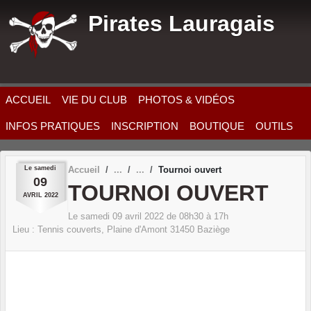
Panneau de gestion des cookies
Pirates Lauragais
ACCUEIL
VIE DU CLUB
PHOTOS & VIDÉOS
INFOS PRATIQUES
INSCRIPTION
BOUTIQUE
OUTILS
Le
samedi
Accueil
Tournoi ouvert
09
TOURNOI OUVERT
AVRIL
2022
Le
samedi
09
avril
2022
de 08h30 à 17h
Lieu :
Tennis couverts, Plaine d'Amont
31450
Baziège