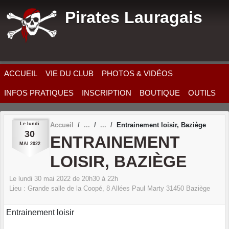
Panneau de gestion des cookies
Pirates Lauragais
ACCUEIL
VIE DU CLUB
PHOTOS & VIDÉOS
INFOS PRATIQUES
INSCRIPTION
BOUTIQUE
OUTILS
Le
lundi
Accueil
Entrainement loisir, Baziège
30
ENTRAINEMENT
MAI
2022
LOISIR, BAZIÈGE
Le
lundi
30
mai
2022
de 20h30 à 22h
Lieu :
Grande salle de la Coopé, 8 Allées Paul Marty
31450
Baziège
Entrainement loisir