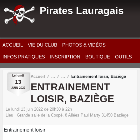
Panneau de gestion des cookies
Pirates Lauragais
ACCUEIL
VIE DU CLUB
PHOTOS & VIDÉOS
INFOS PRATIQUES
INSCRIPTION
BOUTIQUE
OUTILS
Le
lundi
Accueil
Entrainement loisir, Baziège
13
ENTRAINEMENT
JUIN
2022
LOISIR, BAZIÈGE
Le
lundi
13
juin
2022
de 20h30 à 22h
Lieu :
Grande salle de la Coopé, 8 Allées Paul Marty
31450
Baziège
Entrainement loisir