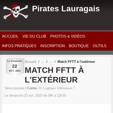
Panneau de gestion des cookies
Pirates Lauragais
ACCUEIL
VIE DU CLUB
PHOTOS & VIDÉOS
INFOS PRATIQUES
INSCRIPTION
BOUTIQUE
OUTILS
Le
dimanche
Accueil
Match FFTT à l'extérieur
22
MATCH FFTT À
OCT.
2023
L'EXTÉRIEUR
3ème journée
/ Contre
JS Cugnaux Villeneuve 7
Le
dimanche
22
oct.
2023
de 09h à 12h30