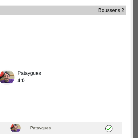
Boussens 2
Pataygues
4:0
Pataygues