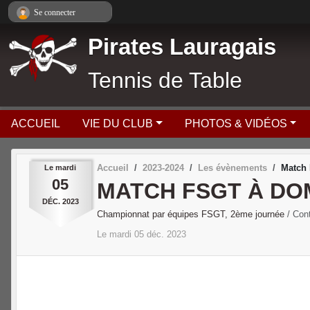
Panneau de gestion des cookies
Se connecter
Pirates Lauragais
Tennis de Table
ACCUEIL
VIE DU CLUB
PHOTOS & VIDÉOS
Accueil
2023-2024
Les évènements
Match 
Le
mardi
05
MATCH FSGT À DO
DÉC.
2023
Championnat par équipes FSGT, 2ème journée
/ Con
Le
mardi
05
déc.
2023