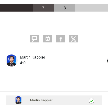
7
3
Martin Kappler
4:0
Martin Kappler